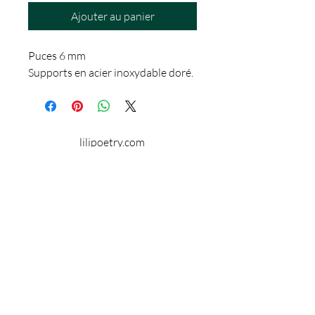
Ajouter au panier
Puces 6 mm
Supports en acier inoxydable doré.
lilipoetry.com
© 2024 par Lilipoetry. Créé avec
Wix.com