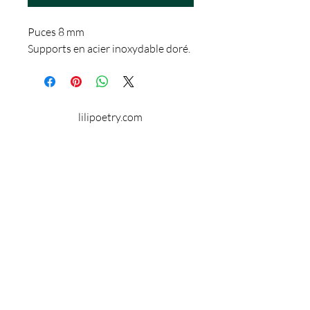
Puces 8 mm
Supports en acier inoxydable doré.
lilipoetry.com
© 2024 par Lilipoetry. Créé avec
Wix.com