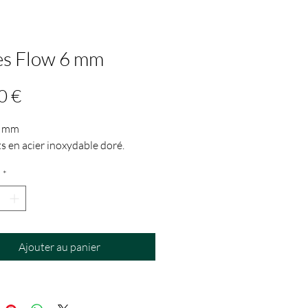
es Flow 6 mm
Prix
0 €
6 mm
s en acier inoxydable doré.
*
Ajouter au panier