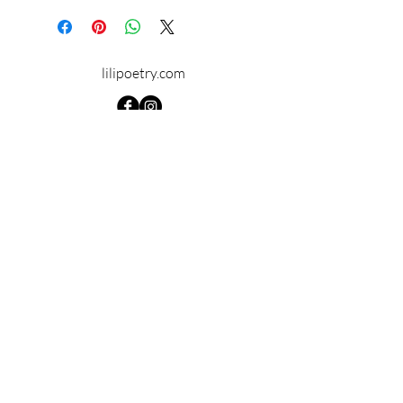
Garantie sans nickel.
lilipoetry.com
© 2024 par Lilipoetry. Créé avec
Wix.com