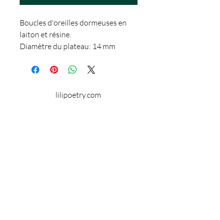
Boucles d'oreilles dormeuses en
laiton et résine.
Diamètre du plateau: 14 mm
Garantie sans nickel.
lilipoetry.com
© 2024 par Lilipoetry. Créé avec
Wix.com