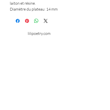
laiton et résine.
Diamètre du plateau: 14 mm
Garantie sans nickel.
lilipoetry.com
© 2024 par Lilipoetry. Créé avec
Wix.com