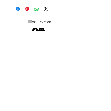
Diamètre : 25 mm
lilipoetry.com
© 2024 par Lilipoetry. Créé avec
Wix.com