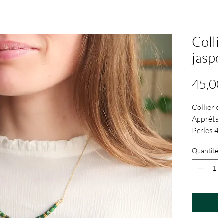
Coll
jasp
45,0
Collier 
Apprêts 
Perles 
Longueu
Quantité
de régl