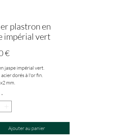
ier plastron en
e impérial vert
Prix
0 €
en jaspe impérial vert.
acier dorés à l'or fin.
4x2 mm.
r : entre 39 et 45 cm (chaînette
*
age)
Ajouter au panier