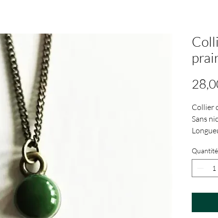
Coll
prai
28,0
Collier 
Sans nic
Longueu
Diamètr
Quantité