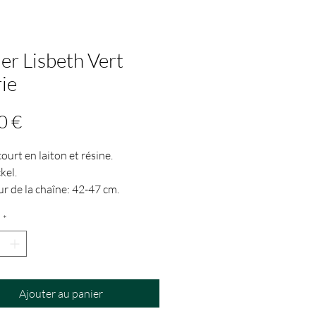
ier Lisbeth Vert
rie
Prix
0 €
court en laiton et résine.
kel.
r de la chaîne: 42-47 cm.
e pendentif: 8 mm.
*
Ajouter au panier