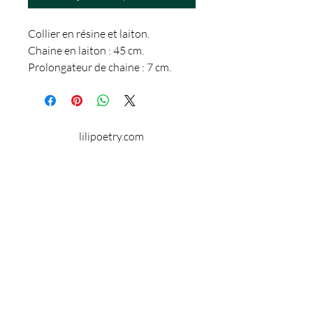
Collier en résine et laiton.
Chaine en laiton : 45 cm.
Prolongateur de chaine : 7 cm.
Sans nickel.
Diamètre du médaillon : 20 mm.
lilipoetry.com
© 2024 par Lilipoetry. Créé avec
Wix.com