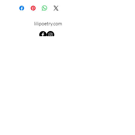
Diamètre totale: environ 3 cm
Longueur: 5,2 cm
Métal: laiton
Sans nickel
lilipoetry.com
© 2024 par Lilipoetry. Créé avec
Wix.com