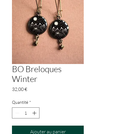
BO Breloques
Winter
Prix
32,00 €
Quantité
*
Ajouter au panier