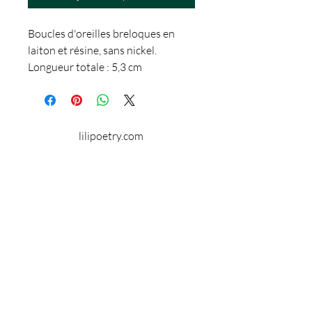
Boucles d'oreilles breloques en
laiton et résine, sans nickel.
Longueur totale : 5,3 cm
Diamètre du plateau: 1,4 cm
lilipoetry.com
© 2024 par Lilipoetry. Créé avec
Wix.com