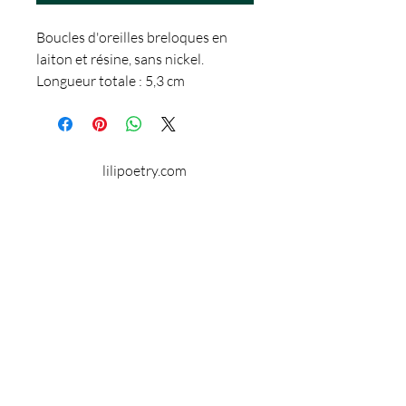
Boucles d'oreilles breloques en
laiton et résine, sans nickel.
Longueur totale : 5,3 cm
Diamètre du plateau: 1,4 cm
lilipoetry.com
© 2024 par Lilipoetry. Créé avec
Wix.com