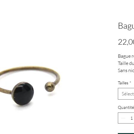
Bagu
22,0
Bague r
Taille d
Sans nic
Petit m
Tailles
*
Grand m
Sélect
Quantité