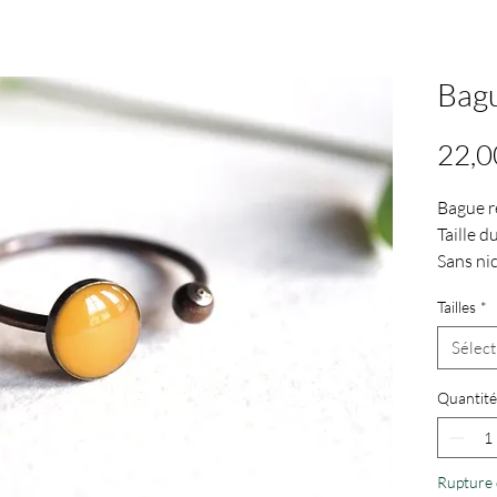
Bagu
22,0
Bague r
Taille d
Sans nic
Petit m
Tailles
*
Grand m
Sélect
Quantité
Rupture 