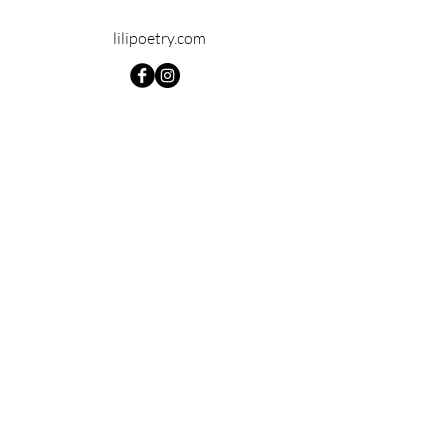
lilipoetry.com
© 2024 par Lilipoetry. Créé avec
Wix.com