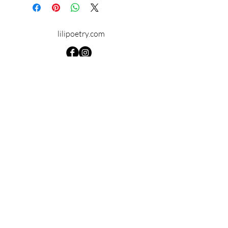
lilipoetry.com
© 2024 par Lilipoetry. Créé avec
Wix.com